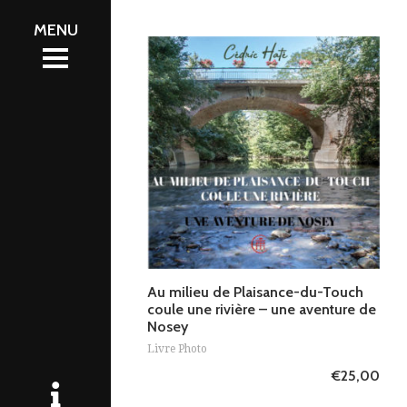
Ajouter au panier
Au milieu de Plaisance-du-Touch
coule une rivière – une aventure de
Nosey
Livre Photo
€
25,00