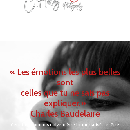
« Les émotions les plus belles
sont
celles que tu ne sais pas
expliquer.»
Charles Baudelaire
Certains moments doivent être immortalisés, et être