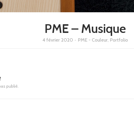
PME – Musique
4 février 2020
-
PME - Couleur, Portfolio
e
pas publié.