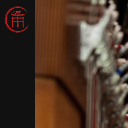
7h30
r