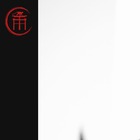
7h30
r