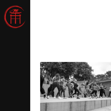
7h30
r