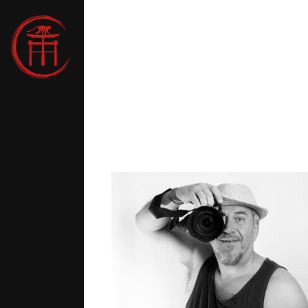
7h30
r